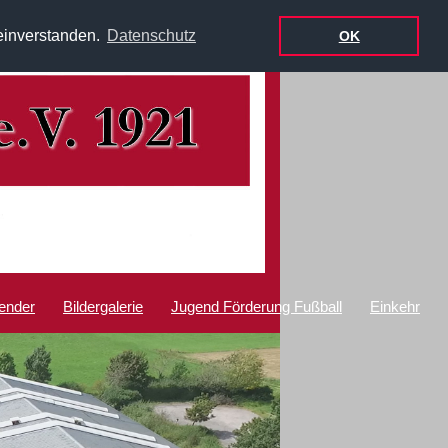
einverstanden.
Datenschutz
OK
ender
Bildergalerie
Jugend Förderung Fußball
Einkehr