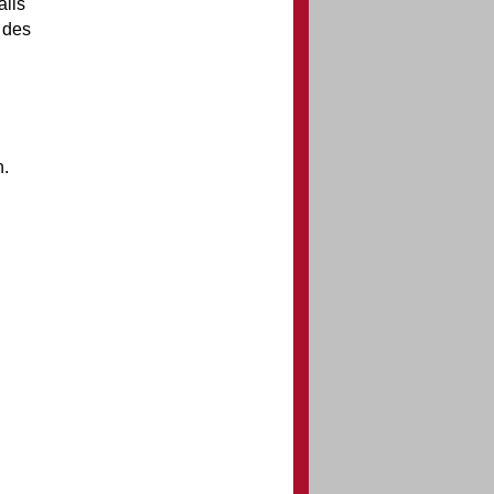
alls
e des
n.