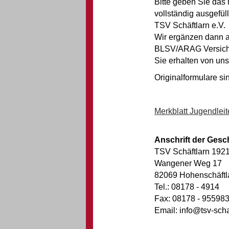
Bitte geben Sie das 
vollständig ausgefül
TSV Schäftlarn e.V.
Wir ergänzen dann al
BLSV/ARAG Versiche
Sie erhalten von uns
Originalformulare s
Merkblatt Jugendleit
Anschrift der Gesch
TSV Schäftlarn 1921
Wangener Weg 17
82069 Hohenschäftl
Tel.: 08178 - 4914
Fax: 08178 - 95598
Email: info@tsv-scha