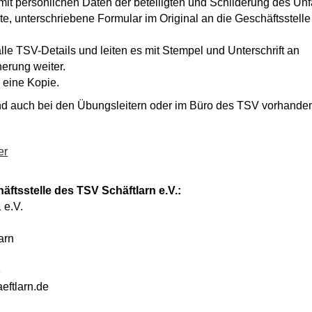
mit persönlichen Daten der beteiligten und Schilderung des Unf
lte, unterschriebene Formular im Original an die Geschäftsstell
le TSV-Details und leiten es mit Stempel und Unterschrift an
rung weiter.
 eine Kopie.
ind auch bei den Übungsleitern oder im Büro des TSV vorhande
er
äftsstelle des TSV Schäftlarn e.V.:
 e.V.
arn
3
eftlarn.de