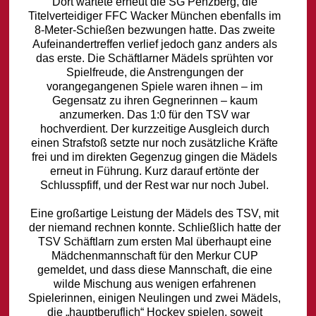
Dort wartete erneut die SG Penzberg, die
Titelverteidiger FFC Wacker München ebenfalls im
8-Meter-Schießen bezwungen hatte. Das zweite
Aufeinandertreffen verlief jedoch ganz anders als
das erste. Die Schäftlarner Mädels sprühten vor
Spielfreude, die Anstrengungen der
vorangegangenen Spiele waren ihnen – im
Gegensatz zu ihren Gegnerinnen – kaum
anzumerken. Das 1:0 für den TSV war
hochverdient. Der kurzzeitige Ausgleich durch
einen Strafstoß setzte nur noch zusätzliche Kräfte
frei und im direkten Gegenzug gingen die Mädels
erneut in Führung. Kurz darauf ertönte der
Schlusspfiff, und der Rest war nur noch Jubel.
Eine großartige Leistung der Mädels des TSV, mit
der niemand rechnen konnte. Schließlich hatte der
TSV Schäftlarn zum ersten Mal überhaupt eine
Mädchenmannschaft für den Merkur CUP
gemeldet, und dass diese Mannschaft, die eine
wilde Mischung aus wenigen erfahrenen
Spielerinnen, einigen Neulingen und zwei Mädels,
die „hauptberuflich“ Hockey spielen, soweit